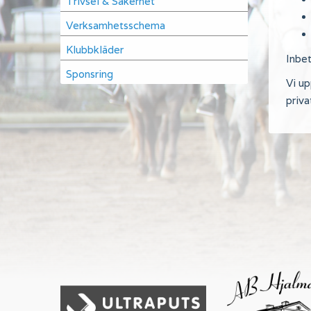
Trivsel & Säkerhet
Verksamhetsschema
Klubbkläder
Inbet
Sponsring
Vi up
priva