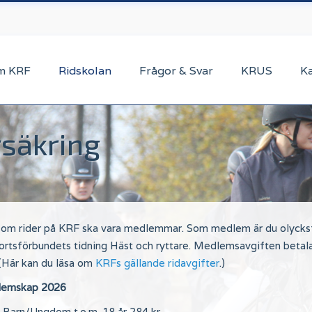
m KRF
Ridskolan
Frågor & Svar
KRUS
K
säkring
 som rider på KRF ska vara medlemmar. Som medlem är du olycksf
ortsförbundets tidning Häst och ryttare. Medlemsavgiften betala
 (Här kan du läsa om
KRFs gällande ridavgifter
.)
emskap 2026
Barn/Ungdom t.o.m. 18 år 284 kr