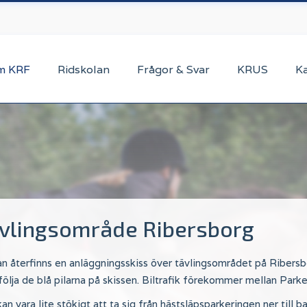
m KRF
Ridskolan
Frågor & Svar
KRUS
K
vlingsområde Ribersborg
 återfinns en anläggningsskiss över tävlingsområdet på Ribersb
ölja de blå pilarna på skissen. Biltrafik förekommer mellan Parker
an vara lite stökigt att ta sig från hästsläpsparkeringen ner till 