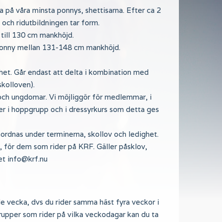
 på våra minsta ponnys, shettisarna. Efter ca 2
, och ridutbildningen tar form.
 till 130 cm mankhöjd.
 ponny mellan 131-148 cm mankhöjd.
het. Går endast att delta i kombination med
skolloven).
 och ungdomar. Vi möjliggör för medlemmar, i
der i hoppgrupp och i dressyrkurs som detta ges
anordnas under terminerna, skollov och ledighet.
v, för dem som rider på KRF. Gäller påsklov,
iet info@krf.nu
e vecka, dvs du rider samma häst fyra veckor i
grupper som rider på vilka veckodagar kan du ta