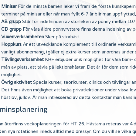
Minisar
För de minsta barnen leker vi fram de första kunskaperna
terminer på minisar eller när man fyllt 6-7 år blir man uppflyttad
AB grupp
Står för indelningen av storleken av ponny mellan 107
CD grupp
För våra äldre ponnyryttare finns denna indelning av
Vuxenverksamheten
Sker på storhäst.
Hoppkurs
Är ett utvecklande komplement till ordinarie verksam
vanligt abonnemang, (gäller ej extra kurser som anordnas under 
Tävlingsverksamhet
KRF erbjuder unik möjlighet för våra barn-
mån av plats, att tävla på lektionshästar. Det är för dem som ri
möjlighet.
Övrig aktivitet
Specialkurser, teorikurser, clinics och tävlingar 
Det finns även möjlighet att boka privatlektioner under vissa lo
höstlov, jullov. Är man intresserad av detta kontaktar man kansl
rminsplanering
 återfinns veckoplaneringen för HT 26. Hästarna roteras var 4:d
Den nya rotationen inleds alltid med dressyr. Om du vill se vilka 