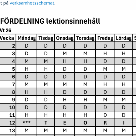
tt på
verksamhetsschemat
.