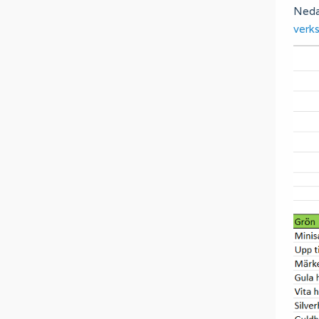
Nedan
verk