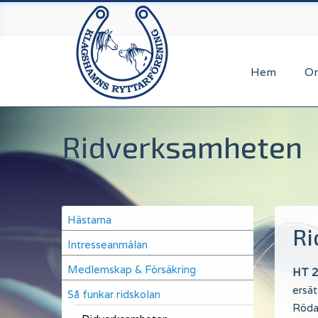
Hoppa
till
huvudinnehåll
Hem
O
Ridverksamheten
Main
Hästarna
Ri
navigation
Intresseanmälan
Medlemskap & Försäkring
HT 2
ersät
Så funkar ridskolan
Röda 