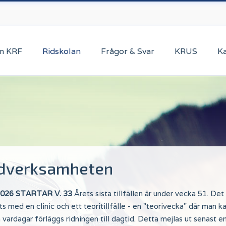
m KRF
Ridskolan
Frågor & Svar
KRUS
K
dverksamheten
026 STARTAR V. 33
Årets sista tillfällen är under vecka 51. Det
ts med en clinic och ett teoritillfälle - en "teorivecka" där man
vardagar förläggs ridningen till dagtid. Detta mejlas ut senast en 