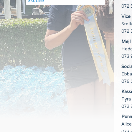
Skötare
072 
Vice
Stell
072 
Mejl
Hedd
073 
Soci
Ebba
076 
Kass
Tyra
072 
Ponn
Alic
073 