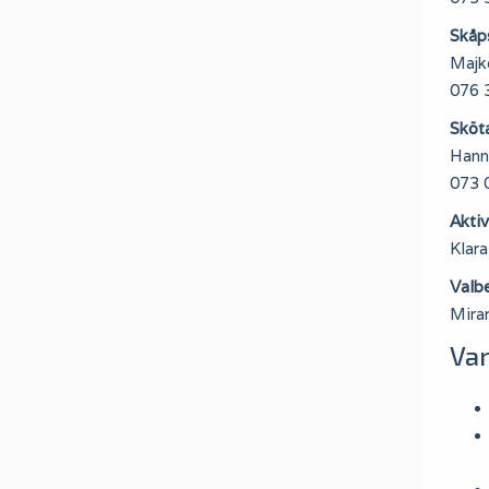
Skåp
Majk
076 
Sköt
Hann
073 
Akti
Klara
Valb
Mira
Var