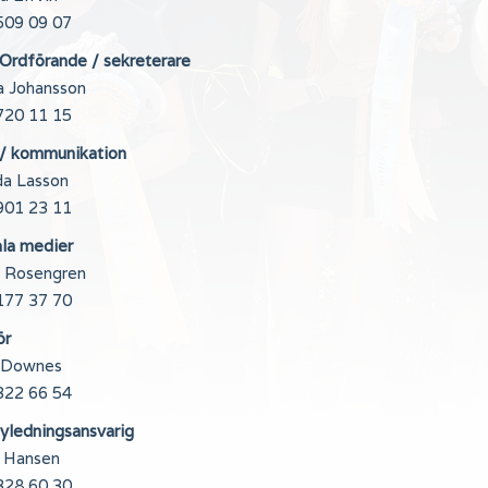
509 09 07
 Ordförande / sekreterare
a Johansson
720 11 15
 / kommunikation
a Lasson
901 23 11
ala medier
 Rosengren
177 37 70
ör
 Downes
322 66 54
yledningsansvarig
e Hansen
328 60 30