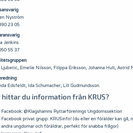
sansvarig
en Nyström
390 23 05
aransvarig
a Jenkins
050 55 37
vitetsgruppen
:
 Ljubetic, Emelie Nilsson, Filippa Eriksson, Johanna Hult, Astrid 
eredning
:
nda Edsfeldt, Ida Schumacher, Lill Gudmundsson.
 hittar du information från KRUS?
Facebook: @Klagshamns Ryttarförenings Ungdomssektion
Facebook privat grupp: KRUSinfo! (du eller en förälder kan gå, m
andra ungdomar och föräldrar, perfekt för snabba frågor)