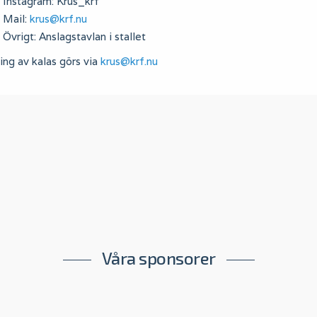
Instagram: Krus_krf
Mail:
krus@krf.nu
Övrigt: Anslagstavlan i stallet
ng av kalas görs via
krus@krf.nu
Våra sponsorer