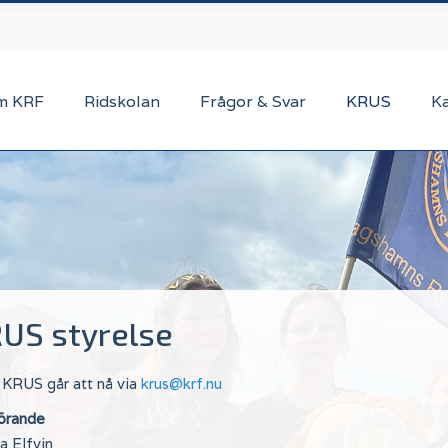
m KRF
Ridskolan
Frågor & Svar
KRUS
K
US styrelse
i KRUS går att nå via
krus@krf.nu
örande
 Elfvin