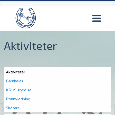
Hoppa
till
huvudinnehåll
Aktiviteter
Main
Aktiviteter
navigation
Barnkalas
KRUS styrelse
Ponnyledning
Skötare