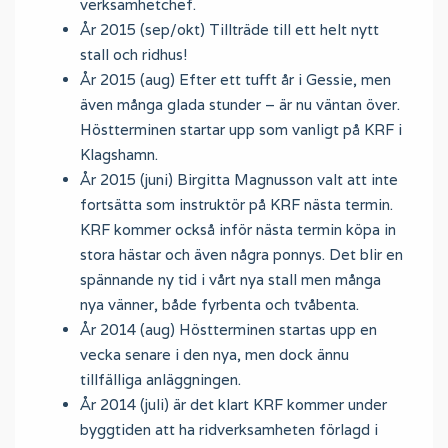
verksamhetchef.
År 2015 (sep/okt) Tillträde till ett helt nytt
stall och ridhus!
År 2015 (aug) Efter ett tufft år i Gessie, men
även många glada stunder – är nu väntan över.
Höstterminen startar upp som vanligt på KRF i
Klagshamn.
År 2015 (juni) Birgitta Magnusson valt att inte
fortsätta som instruktör på KRF nästa termin.
KRF kommer också inför nästa termin köpa in
stora hästar och även några ponnys. Det blir en
spännande ny tid i vårt nya stall men många
nya vänner, både fyrbenta och tvåbenta.
År 2014 (aug) Höstterminen startas upp en
vecka senare i den nya, men dock ännu
tillfälliga anläggningen.
År 2014 (juli) är det klart KRF kommer under
byggtiden att ha ridverksamheten förlagd i