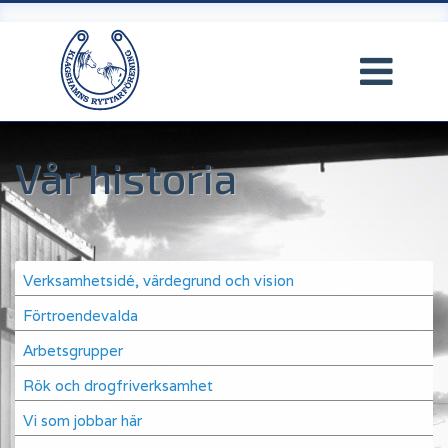
Hoppa
till
huvudinnehåll
Vår historia
Main
Verksamhetsidé, värdegrund och vision
navigation
Förtroendevalda
Arbetsgrupper
Rök och drogfriverksamhet
Vi som jobbar här