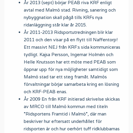
År 2013 (sept) börjar PEAB riva KRF enligt
avtal med Malmö stad. Rivning, sanering och
nybyggnation skall pågå tills KRFs nya
ridanläggning står klar år 2015.
År 2011-2013 Ridsportutredningen blir klar
2011 och den visar på en flytt till Naffentorp!
Ett massivt NEJ från KRF:s sida kommuniceras
tydligt. Kajsa Persson, Ingemar Holmén och
Helle Knutsson har ett möte med PEAB som
öppnar upp för nya möjligheter samtidigt som
Malmö stad tar ett steg framåt. Malmös
förvaltningar börjar samarbeta kring en lösning
och KRF-PEAB enas.
År 2009 En från KRF initierad skrivelse skickas
av MRCO till Malmö kommun med titeln
”Ridsportens Framtid i Malmö”, där man
beskriver hur eftersatt underhållet för
ridsporten är och hur oerhört tuff ridklubbarnas