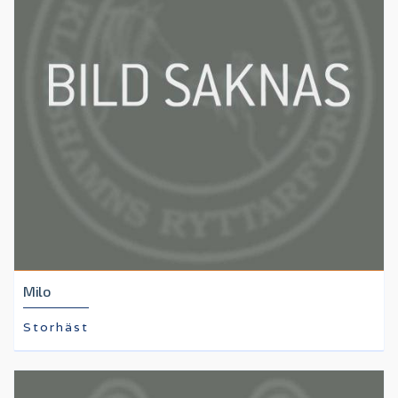
Milo
Storhäst