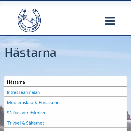
Hoppa
till
huvudinnehåll
Hästarna
Main
Hästarna
navigation
Intresseanmälan
Medlemskap & Försäkring
Så funkar ridskolan
Trivsel & Säkerhet