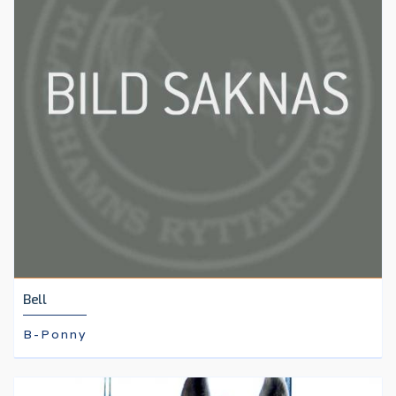
Bell
B-Ponny