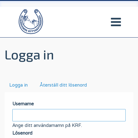
Hoppa
till
huvudinnehåll
Logga in
Primära
Logga in
(aktiv
Återställ ditt lösenord
flik)
flikar
Username
Ange ditt användarnamn på KRF.
Lösenord